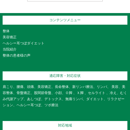
コンテンツメニュー
整体
美容矯正
ヘルシー耳つぼダイエット
当院紹介
整体の患者様の声
適応障害・対応症状
肩こり、腰痛、頭痛、美容矯正、長命整体、新リンパ療法、リンパ、 美容、美
容整体、骨盤矯正、股関節骨盤、小顔、Ｏ脚 、Ｘ脚 、セルライト 、冷え、むく
み代謝アップ、あしつぼ、デトックス、無痛リンパ、ダイエット、リラクゼー
ション、ヘルシー耳つぼ、ツボ療法
対応地域