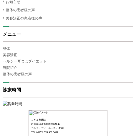
お知らせ
整体の患者様の声
美容矯正の患者様の声
メニュー
整体
美容矯正
ヘルシー耳つぼダイエット
当院紹介
整体の患者様の声
診療時間
こやま整体院
静岡県沼津市西椎路520-18
コルテ・ディ・ルーチェ A101
TEL & FAX :055-967-5057