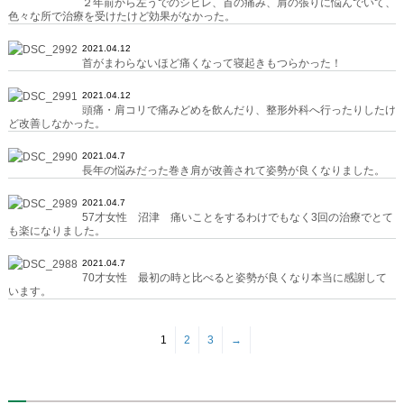
２年前から左うでのシビレ、首の痛み、肩の張りに悩んでいて、
色々な所で治療を受けたけど効果がなかった。
2021.04.12
首がまわらないほど痛くなって寝起きもつらかった！
2021.04.12
頭痛・肩コリで痛みどめを飲んだり、整形外科へ行ったりしたけ
ど改善しなかった。
2021.04.7
長年の悩みだった巻き肩が改善されて姿勢が良くなりました。
2021.04.7
57才女性 沼津 痛いことをするわけでもなく3回の治療でとて
も楽になりました。
2021.04.7
70才女性 最初の時と比べると姿勢が良くなり本当に感謝して
います。
1
2
3
→