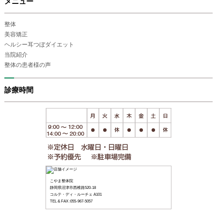
メニュー
整体
美容矯正
ヘルシー耳つぼダイエット
当院紹介
整体の患者様の声
診療時間
こやま整体院
静岡県沼津市西椎路520-18
コルテ・ディ・ルーチェ A101
TEL & FAX :055-967-5057