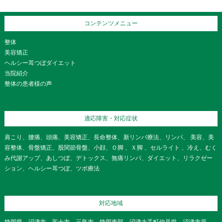
コンテンツメニュー
整体
美容矯正
ヘルシー耳つぼダイエット
当院紹介
整体の患者様の声
適応障害・対応症状
肩こり、腰痛、頭痛、美容矯正、長命整体、新リンパ療法、リンパ、 美容、美
容整体、骨盤矯正、股関節骨盤、小顔、Ｏ脚 、Ｘ脚 、セルライト 、冷え、むく
み代謝アップ、あしつぼ、デトックス、無痛リンパ、ダイエット、リラクゼー
ション、ヘルシー耳つぼ、ツボ療法
対応地域